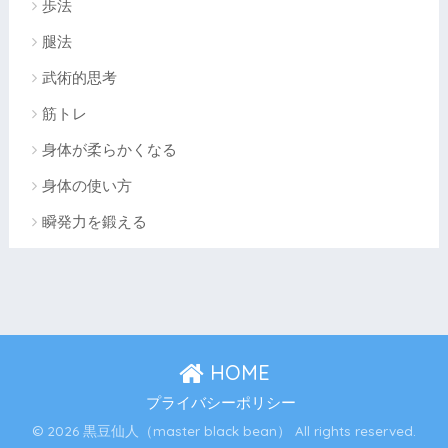
歩法
腿法
武術的思考
筋トレ
身体が柔らかくなる
身体の使い方
瞬発力を鍛える
HOME
プライバシーポリシー
© 2026 黒豆仙人（master black bean） All rights reserved.