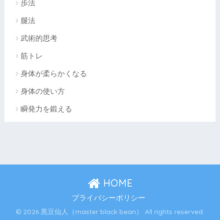
歩法
腿法
武術的思考
筋トレ
身体が柔らかくなる
身体の使い方
瞬発力を鍛える
HOME
プライバシーポリシー
© 2026 黒豆仙人（master black bean） All rights reserved.