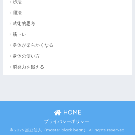
歩法
腿法
武術的思考
筋トレ
身体が柔らかくなる
身体の使い方
瞬発力を鍛える
HOME
プライバシーポリシー
© 2026 黒豆仙人（master black bean） All rights reserved.