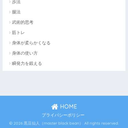
歩法
腿法
武術的思考
筋トレ
身体が柔らかくなる
身体の使い方
瞬発力を鍛える
HOME
プライバシーポリシー
© 2026 黒豆仙人（master black bean） All rights reserved.