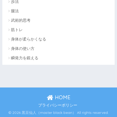
歩法
腿法
武術的思考
筋トレ
身体が柔らかくなる
身体の使い方
瞬発力を鍛える
HOME
プライバシーポリシー
© 2026 黒豆仙人（master black bean） All rights reserved.