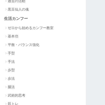
過去の活動
黒豆仙人の魂
生活カンフー
ゼロから始めるカンフー教室
基本功
平衡・バランス強化
手型
手法
歩型
歩法
腿法
武術的思考
筋トレ