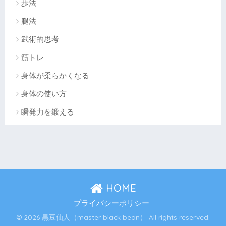
歩法
腿法
武術的思考
筋トレ
身体が柔らかくなる
身体の使い方
瞬発力を鍛える
HOME
プライバシーポリシー
© 2026 黒豆仙人（master black bean） All rights reserved.