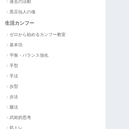
過去の活動
黒豆仙人の魂
生活カンフー
ゼロから始めるカンフー教室
基本功
平衡・バランス強化
手型
手法
歩型
歩法
腿法
武術的思考
筋トレ