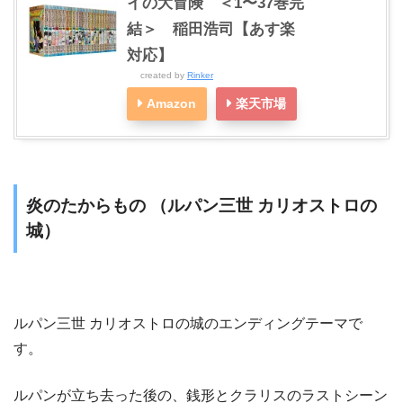
イの大冒険 ＜1〜37巻完
結＞ 稲田浩司【あす楽
対応】
created by
Rinker
Amazon
楽天市場
炎のたからもの （ルパン三世 カリオストロの
城）
ルパン三世 カリオストロの城のエンディングテーマで
す。
ルパンが立ち去った後の、銭形とクラリスのラストシーン