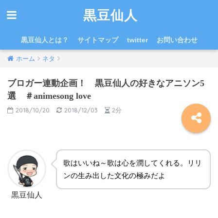
黒豆仙人
黒豆仙人とは？
サイトマップ
twitter
お問い合わせ
ホーム
ネタ
ブロガー連動企画！ 黒豆仙人の好きなアニソン5
選 ＃animesong love
2018/10/20
2018/12/03
2分
歌はいいね～歌は心を潤してくれる。リリ
ンの生み出した文化の極みだよ
黒豆仙人