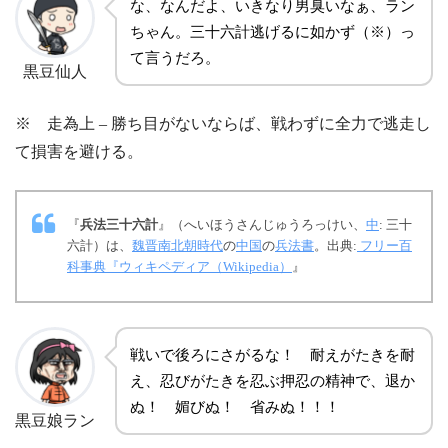
な、なんだよ、いきなり男臭いなぁ、ラン
ちゃん。三十六計逃げるに如かず（※）っ
て言うだろ。
黒豆仙人
※ 走為上 – 勝ち目がないならば、戦わずに全力で逃走し
て損害を避ける。
『
兵法三十六計
』（へいほうさんじゅうろっけい、
中
:
三十
六計
）は、
魏晋南北朝時代
の
中国
の
兵法書
。出典:
フリー百
科事典『ウィキペディア（Wikipedia）
』
戦いで後ろにさがるな！ 耐えがたきを耐
え、忍びがたきを忍ぶ押忍の精神で、退か
ぬ！ 媚びぬ！ 省みぬ！！！
黒豆娘ラン