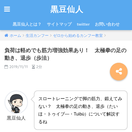
黒豆仙人
黒豆仙人とは？
サイトマップ
twitter
お問い合わせ
ホーム
生活カンフー
ゼロから始めるカンフー教室
負荷は軽めでも筋力増強効果あり！ 太極拳の足の
動き、退歩（歩法）
2019/11/11
2分
スロートレーニングで脚の筋力、鍛えてみ
ない？ 太極拳の足の動き、退歩（たい
ほ・トゥイブ―・Tuìbù）について解説す
黒豆仙人
るね