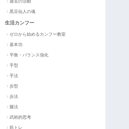
過去の活動
黒豆仙人の魂
生活カンフー
ゼロから始めるカンフー教室
基本功
平衡・バランス強化
手型
手法
歩型
歩法
腿法
武術的思考
筋トレ