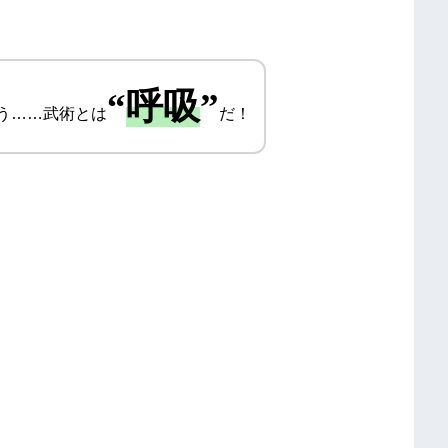
“
呼吸
”
う……武術とは
だ！